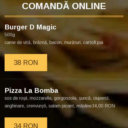
C
O
M
A
N
D
Ă
O
N
L
I
N
E
Burger D Magic
500g
carne de vită, brâznă, bacon, murături, cartofi pai
38 RON
Pizza La Bomba
sos de roșii, mozzarella, gorgonzola, șuncă, ciuperci,
anghinare, crenvurști, salam picant, măsline34,00 RON
34 RON