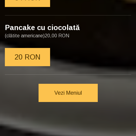
Pancake cu ciocolată
(clătite americane)20,00 RON
20 RON
Vezi Meniul